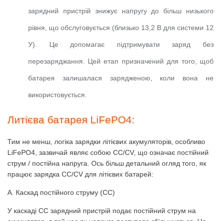
зарядний пристрій знижує напругу до більш низького
рівня, що обслуговується (близько 13,2 В для системи 12
У).
Це допомагає підтримувати заряд без
перезаряджання.
Цей етап призначений для того, щоб
батарея залишалася зарядженою, коли вона не
використовується.
Литієва батарея LiFePO4:
Тим не менш, логіка зарядки літієвих акумуляторів, особливо
LiFePO4, зазвичай являє собою CC/CV, що означає постійний
струм / постійна напруга.
Ось більш детальний огляд того, як
працює зарядка CC/CV для літієвих батарей:
A. Каскад постійного струму (CC)
У каскаді CC зарядний пристрій подає постійний струм на