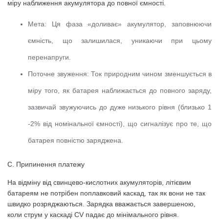
міру наближення акумулятора до повної ємності.
Мета:
Ця фаза «доливає» акумулятор, заповнюючи
ємність, що залишилася, уникаючи при цьому
перенапруги.
Поточне звуження:
Ток природним чином зменшується в
міру того, як батарея наближається до повного заряду,
зазвичай звужуючись до дуже низького рівня (близько 1
-2% від номінальної ємності), що сигналізує про те, що
батарея повністю заряджена.
C. Припинення платежу
На відміну від свинцево-кислотних акумуляторів, літієвим
батареям не потрібен поплавковий каскад, так як вони не так
швидко розряджаються.
Зарядка вважається завершеною,
коли струм у каскаді CV падає до мінімального рівня.