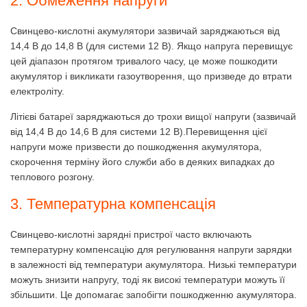
2. Обмеження напруги
Свинцево-кислотні акумулятори зазвичай заряджаються від
14,4 В до 14,8 В (для системи 12 В).
Якщо напруга перевищує
цей діапазон протягом тривалого часу, це може пошкодити
акумулятор і викликати газоутворення, що призведе до втрати
електроліту.
Літієві батареї заряджаються до трохи вищої напруги (зазвичай
від 14,4 В до 14,6 В для системи 12 В).
Перевищення цієї
напруги може призвести до пошкодження акумулятора,
скорочення терміну його служби або в деяких випадках до
теплового розгону.
3. Температурна компенсація
Свинцево-кислотні зарядні пристрої часто включають
температурну компенсацію для регулювання напруги зарядки
в залежності від температури акумулятора.
Низькі температури
можуть знизити напругу, тоді як високі температури можуть її
збільшити.
Це допомагає запобігти пошкодженню акумулятора.