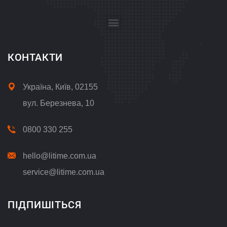
Положення про обробку і захист персональних даних
КОНТАКТИ
Україна, Київ, 02155
вул. Березнева, 10
0800 330 255
hello@litime.com.ua
service@litime.com.ua
ПІДПИШІТЬСЯ