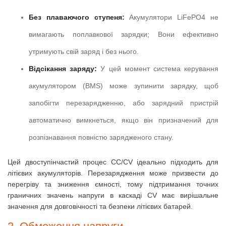
Без плаваючого ступеня:
Акумулятори LiFePO4 не
вимагають поплавкової зарядки;
Вони ефективно
утримують свій заряд і без нього.
Відсікання заряду:
У цей момент система керування
акумулятором (BMS) може зупинити зарядку, щоб
запобігти перезарядженню, або зарядний пристрій
автоматично вимкнеться, якщо він призначений для
розпізнавання повністю зарядженого стану.
Цей двоступінчастий процес CC/CV ідеально підходить для
літієвих акумуляторів.
Перезарядження може призвести до
перегріву та зниження ємності, тому підтримання точних
граничних значень напруги в каскаді CV має вирішальне
значення для довговічності та безпеки літієвих батарей.