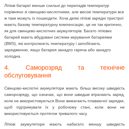
Літієві батареї менше схильні до перепадів температур
порівняно зі свинцево-кислотними, але високі температури все
ж таки можуть їх пошкодити.
Хоча деякі літієві зарядні пристрої
мають базову температурну компенсацію, це не так критично,
як для свинцево-кислотних акумуляторів.
Багато літієвих
батарей мають вбудовані системи керування батареями
(BMS), які контролюють температуру і запобігають
зарядженню, якщо батарея занадто гаряча або занадто
холодна.
4. Саморозряд та технічне
обслуговування
С
вінцово-кислотні акумулятори мають більш високу швидкість
саморозряду, що означає, що вони швидше втрачають заряд,
коли не використовуються.
Вони вимагають плаваючої зарядки,
щоб підтримувати їх у робочому стані, коли вони не
використовуються протягом тривалого часу.
Л
ітієві акумулятори мають набагато меншу швидкість