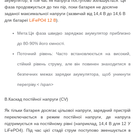
акумулятор, в той час як напруга поступово збільшується.
Ця
фаза продовжується до тих пір, поки батарея не досягне
заданої максимальної напруги (зазвичай від 14,4 В до 14,6 В
для батареї
LiFePO4 12 В
).
Мета:
Ця фаза швидко заряджає акумулятор приблизно
до 80-90% його ємності.
Поточний рівень:
Часто встановлюється на високий,
стійкий рівень струму, але він повинен знаходитися в
безпечних межах зарядки акумулятора, щоб уникнути
перегріву.< /span>
B.Каскад постійної напруги (CV)
Як тільки батарея досягає цільової напруги, зарядний пристрій
переключається в режим постійної напруги, де напруга
підтримується на постійному рівні (наприклад, 14,4 В для 12 У
LiFePO4).
Під час цієї стадії струм поступово зменшується в