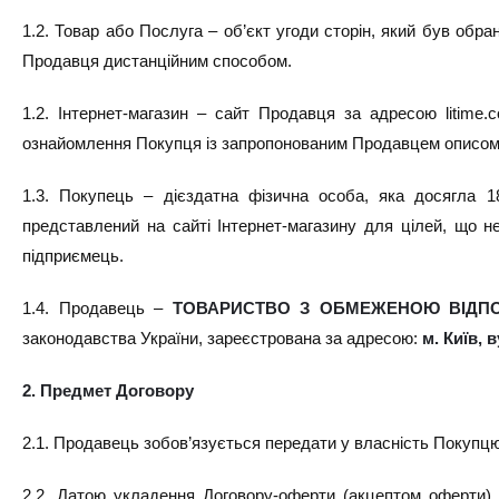
1.2. Товар або Послуга – об’єкт угоди сторін, який був об
Продавця дистанційним способом.
1.2. Інтернет-магазин – сайт Продавця за адресою litime.
ознайомлення Покупця із запропонованим Продавцем описом 
1.3. Покупець – дієздатна фізична особа, яка досягла 1
представлений на сайті Інтернет-магазину для цілей, що не
підприємець.
1.4. Продавець –
ТОВАРИСТВО З ОБМЕЖЕНОЮ ВІДПОВ
законодавства України, зареєстрована за адресою:
м. Київ, 
2. Предмет Договору
2.1. Продавець зобов’язується передати у власність Покупцю
2.2. Датою укладення Договору-оферти (акцептом оферти)