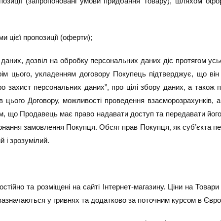
опозиції (запропоновані умови придбання Товару), шляхом оф
и цієї пропозиції (оферти);
 даних, дозвіл на обробку персональних даних діє протягом усьо
Крім цього, укладенням договору Покупець підтверджує, що він
о захист персональних даних”, про цілі збору даних, а також п
цього Договору, можливості проведення взаєморозрахунків, а
им, що Продавець має право надавати доступ та передавати його
нання замовлення Покупця. Обсяг прав Покупця, як суб’єкта пе
 і зрозумілий.
ійно та розміщені на сайті Інтернет-магазину. Ціни на Товари т
 зазначаються у гривнях та додатково за поточним курсом в Євро