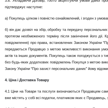
3.8. Укладаючи Договір, тобто акцептуючи умови даної пр
підтверджує наступне:
а) Покупець цілком і повністю ознайомлений, і згоден з умовам
б) він дає дозвіл на збір, обробку та передачу персональних
протягом необмеженого терміну після закінчення його дії. 
повідомлення) про права, встановлених Законом України “Пр
передаються Продавцю з метою можливості виконання умов 
актів та інших документів. Покупець також погоджується з т
без будь-яких додаткових повідомлень Покупця з метою вико
Закону України “Про захист персональних даних” йому відомий
4. Ціна і Доставка Товару
4.1 Ціни на Товари та послуги визначаються Продавцем самост
вже містять у собі всі податки, платником яких є Продавець,