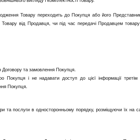
 зовнішнього вигляду і комплектності товару.
шкодження Товару переходить до Покупця або його Представни
і Товару від Продавця, чи під час передачі Продавцем товару 
го Договору та замовлення Покупця.
ро Покупця і не надавати доступ до цієї інформації третім 
ння Покупця.
ри та послуги в односторонньому порядку, розміщуючи їх на сай