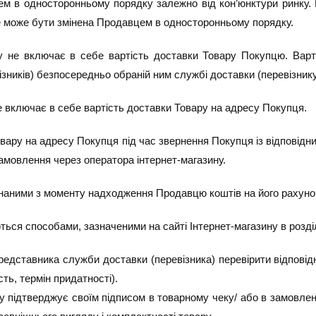
ем в односторонньому порядку залежно від кон’юнктури ринку. 
не може бути змінена Продавцем в односторонньому порядку.
зину не включає в себе вартість доставки Товару Покупцю. Вар
зників) безпосередньо обраній ним службі доставки (перевізнику
не включає в себе вартість доставки Товару на адресу Покупця.
Товару на адресу Покупця під час звернення Покупця із відпові
амовлення через оператора інтернет-магазину.
онаними з моменту надходження Продавцю коштів на його рахуно
ься способами, зазначеними на сайті Інтернет-магазину в розді
едставника служби доставки (перевізника) перевірити відповідні
ть, термін придатності).
у підтверджує своїм підписом в товарному чеку/ або в замовленн