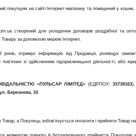
раний покупцем на сайті Інтернет-магазину та поміщений у коши
com.ua створений для укладення договорів роздрібної та оптов
Товару за допомогою мережі Інтернет.
8 років, отримує інформацію від Продавця, розміщує замов
 пов’язані зі здійсненням підприємницької діяльності, або юр
ІДАЛЬНІСТЮ «ПУЛЬСАР ЛІМІТЕД»
(ЄДРПОУ:
33739163
)
вул. Березнева, 10
.
 Товар, а Покупець зобов’язується оплатити і прийняти Товар на
 та моментом повного й беззаперечного прийняття Покупцем 