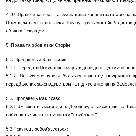
на доставку товарів, що не має претензій до кількості товару,
4.10. Право власності та ризик випадкової втрати або по
Покупцем в місті поставки Товару при самостійній доставц
обраної Покупцем.
5. Права та обов’язки Сторін
5.1. Продавець зобов’язаний:
5.1.1. Передати Покупцеві товар у відповідності до умов цьо
5.1.2. Не розголошувати будь-яку приватну інформацію п
передбачених законодавством та під час виконання Замовле
5.2. Продавець має право:
5.2.1 Змінювати умови цього Договору, а також ціни на Това
набувають чинності з моменту їх публікації.
5.3 Покупець зобов’язується: