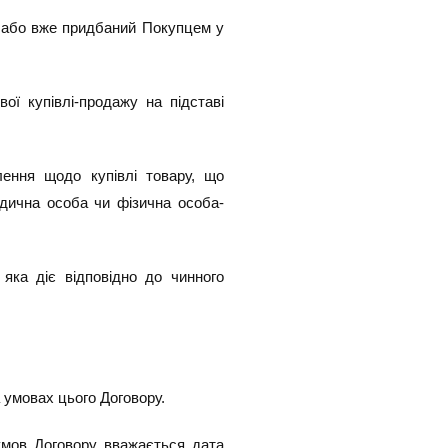
к, або вже придбаний Покупцем у
ої купівлі-продажу на підставі
лення щодо купівлі товару, що
идична особа чи фізична особа-
, яка діє відповідно до чинного
 умовах цього Договору.
умов Договору вважається дата