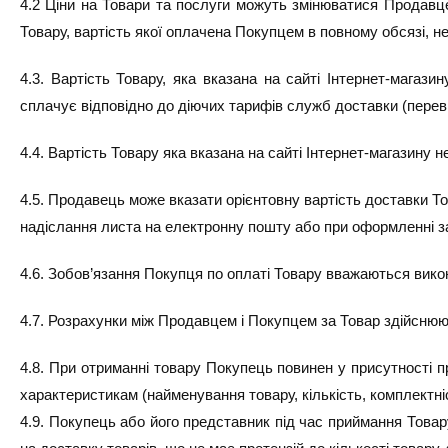
4.2 Ціни на Товари та послуги можуть змінюватися Продавц
Товару, вартість якої оплачена Покупцем в повному обсязі, 
4.3. Вартість Товару, яка вказана на сайті Інтернет-мага
сплачує відповідно до діючих тарифів служб доставки (переві
4.4. Вартість Товару яка вказана на сайті Інтернет-магазину 
4.5. Продавець може вказати орієнтовну вартість доставки 
надіслання листа на електронну пошту або при оформленні з
4.6. Зобов’язання Покупця по оплаті Товару вважаються вик
4.7. Розрахунки між Продавцем і Покупцем за Товар здійснюют
4.8. При отриманні товару Покупець повинен у присутності пр
характеристикам (найменування товару, кількість, комплектніс
4.9. Покупець або його представник під час приймання Товар