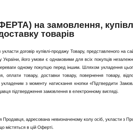
ЕРТА) на замовлення, купівл
доставку товарів
класти договір купівлі-продажу Товару, представленого на сайті
у України, його умови є однаковими для всіх покупців незалежно
переваги одному покупцю перед іншим. Шляхом укладення цьог
 оплати товару, доставки товару, повернення товару, відпо
ся укладеним з моменту натискання кнопки «Підтвердити Замо
давця підтвердження замовлення в електронному вигляді.
ія Продавця, адресована невизначеному колу осіб, укласти з Пр
що містяться в цій Оферті.