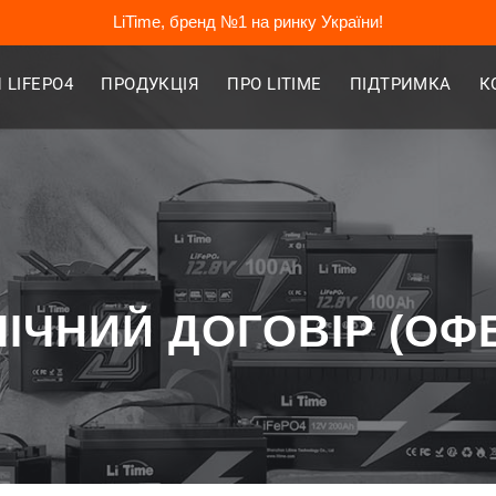
LiTime, бренд №1 на ринку України!
 LIFEPO4
ПРОДУКЦІЯ
ПРО LITIME
ПІДТРИМКА
К
ІЧНИЙ ДОГОВІР (ОФ