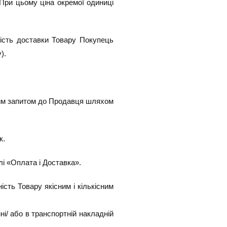
При цьому ціна окремої одиниці
тість доставки Товару Покупець
).
дним запитом до Продавця шляхом
к.
лі «Оплата і Доставка».
сть Товару якісним і кількісним
і/ або в транспортній накладній