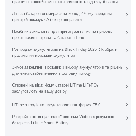
практичні способи зменшити залежність від газу й нафти
Літієва батарея «помирає» на холоді? Чому зарядний
пристрій показує 0A і як це виправити
Посібник з живлення для приготування їжі на природі:
прості похідні страви та батареї LiTime
Розпродаж акумуляторів на Black Friday 2025: Як обрати
правильний морський акумулятор
Зимовий кемпінг: Посібник з вибору акумуляторів та рішень
для енергозабезпечення в холодну погоду
Створені на віки: Чому батареї LiTime LiFePO₄
заслуговують на вашу довіру
LiTime з гордістю представляє платформу T5.0
Розкрийте потенціал вашої системи Victron з розумною
батареєю LiTime Smart Battery