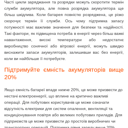
Часті цикли заряджання та розрядки можуть скоротити термін
служби акумулятора, але повна розрядка акумулятора ще
більш шкідлива.
Коли батарея повністю розряджена, це різко
скорочує термін її служби.
Ось чому підтримка запасу
потужності має важливе значення для безпеки та надійності.
Такі фактори, як підвищена потреба в енергії через більш важкі
навантаження, високі температури або недостатнє
виробництво сонячної або вітрової енергії, можуть швидко
виснажити запаси акумуляторів, залишивши вас без енергії,
коли ви найбільше її потребуєте.
Підтримуйте ємність акумуляторів вище
20%
Якщо ємність батареї впаде нижче 20%, це може призвести до
нестачі електроенергії, що вплине на критично важливі
операції.
Для побутових користувачів це може означати
відсутність електрики для систем опалення, вентиляції та
кондиціонування повітря або великих побутових приладів.
Для
підприємств це може призвести до простоїв виробничих чи
транспортних операцій.
Підтримка рівня заряду вище 20%