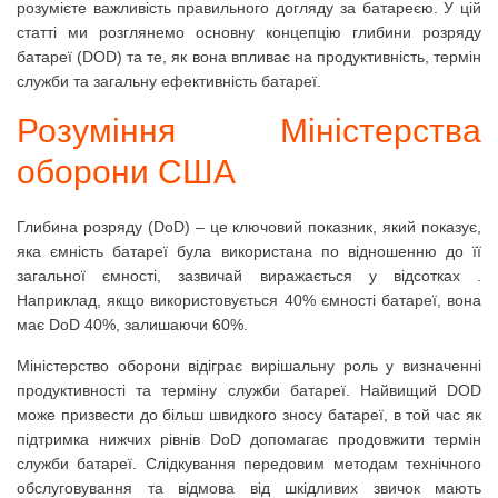
розумієте важливість правильного догляду за батареєю.
У цій
статті ми розглянемо основну концепцію глибини розряду
батареї (DOD) та те, як вона впливає на продуктивність, термін
служби та загальну ефективність батареї.
Розуміння Міністерства
оборони США
Глибина розряду (DoD) – це ключовий показник, який показує,
яка ємність батареї була використана по відношенню до її
загальної ємності, зазвичай виражається у відсотках .
Наприклад, якщо використовується 40% ємності батареї, вона
має DoD 40%, залишаючи 60%.
Міністерство оборони відіграє вирішальну роль у визначенні
продуктивності та терміну служби батареї.
Найвищий DOD
може призвести до більш швидкого зносу батареї, в той час як
підтримка нижчих рівнів DoD допомагає продовжити термін
служби батареї.
Слідкування передовим методам технічного
обслуговування та відмова від шкідливих звичок мають