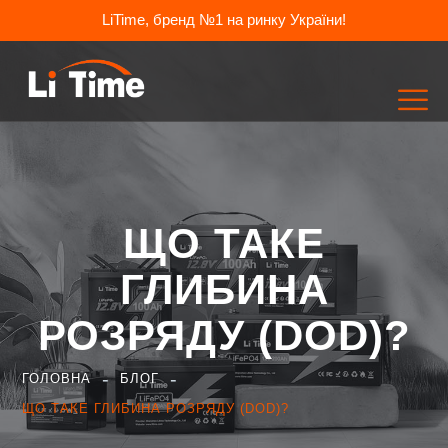
LiTime, бренд №1 на ринку України!
ЩО ТАКЕ
ГЛИБИНА
РОЗРЯДУ (DOD)?
ГОЛОВНА
БЛОГ
ЩО ТАКЕ ГЛИБИНА РОЗРЯДУ (DOD)?