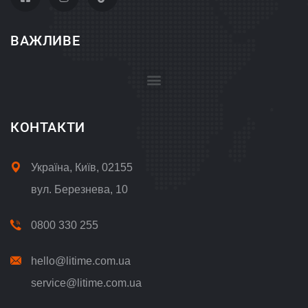
ВАЖЛИВЕ
Положення про обробку і захист персональних даних
КОНТАКТИ
Україна, Київ, 02155
вул. Березнева, 10
0800 330 255
hello@litime.com.ua
service@litime.com.ua