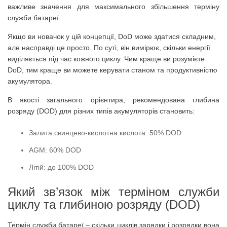
важливе значення для максимального збільшення терміну
служби батареї.
Якщо ви новачок у цій концепції, DoD може здатися складним,
але насправді це просто.
По суті, він вимірює, скільки енергії
виділяється під час кожного циклу.
Чим краще ви розумієте
DoD, тим краще ви можете керувати станом та продуктивністю
акумулятора.
В якості загального орієнтира, рекомендована глибина
розряду (DOD) для різних типів акумуляторів становить:
Залита свинцево-кислотна кислота: 50% DOD
AGM: 60% DOD
Літій: до 100% DOD
Який зв’язок між терміном служби
циклу та глибиною розряду (DOD)
Термін служби батареї – скільки циклів зарядки і розрядки вона