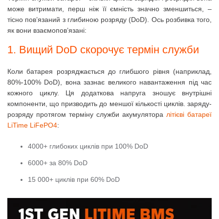
може витримати, перш ніж її ємність значно зменшиться, –
тісно пов’язаний з глибиною розряду (DoD).
Ось розбивка того,
як вони взаємопов’язані:
1. Вищий DoD скорочує термін служби
Коли батарея розряджається до глибшого рівня (наприклад,
80%-100% DoD), вона зазнає великого навантаження під час
кожного циклу. Ця додаткова напруга зношує внутрішні
компоненти, що призводить до меншої кількості циклів. заряду-
розряду протягом терміну служби акумулятора
літієві батареї
LiTime LiFePO4
:
4000+ глибоких циклів при 100% DoD
6000+ за 80% DoD
15 000+ циклів при 60% DoD