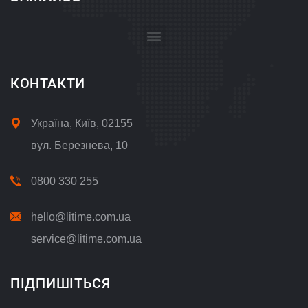
Положення про обробку і захист персональних даних
КОНТАКТИ
Україна, Київ, 02155
вул. Березнева, 10
0800 330 255
hello@litime.com.ua
service@litime.com.ua
ПІДПИШІТЬСЯ