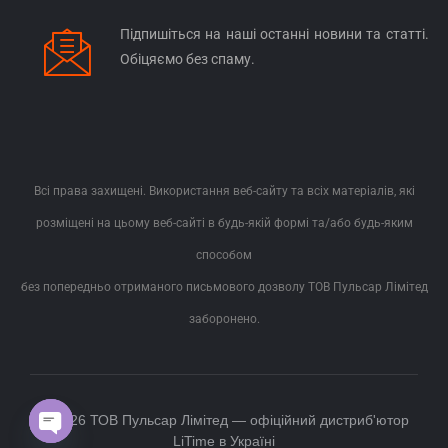
Підпишіться на наші останні новини та статті.
Обіцяємо без спаму.
Всі права захищені. Використання веб-сайту та всіх матеріалів, які
розміщені на цьому веб-сайті в будь-якій формі та/або будь-яким
способом
без попередньо отриманого письмового дозволу ТОВ Пульсар Лімітед
заборонено.
© 2026 ТОВ Пульсар Лімітед — офіційний дистриб'ютор
Open chaty
LiTime в Україні