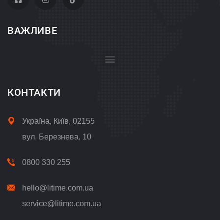
ВАЖЛИВЕ
Положення про обробку і захист персональних даних
КОНТАКТИ
Україна, Київ, 02155
вул. Березнева, 10
0800 330 255
hello@litime.com.ua
service@litime.com.ua