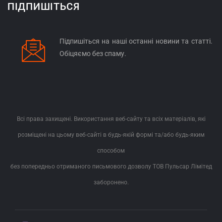
ПІДПИШІТЬСЯ
Підпишіться на наші останні новини та статті.
Обіцяємо без спаму.
Всі права захищені. Використання веб-сайту та всіх матеріалів, які
розміщені на цьому веб-сайті в будь-якій формі та/або будь-яким
способом
без попередньо отриманого письмового дозволу ТОВ Пульсар Лімітед
заборонено.