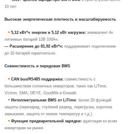
10 лет.
Высокая энергетическая плотность и масштабируемость
•
5,12 кВт*ч энергии и 5,12 кВт нагрузки:
эквивалент 4х
литиевых батарей 12В 100Ач.
— Расширение до 81,92 кВт*ч:
поддерживает подключение
до 16 батарей параллельно.
Совместимость и передовая BMS
•
CAN bus/RS485 поддержка:
совместимость с
большинством солнечных инверторов, таких как LiTime,
Victron, SMA, DEYE, GoodWe и Growatt.
•
Интеллектуальная BMS от LiTime
: более 20 функций
защиты (перезаряд, глубокий разряд, перегрузка, короткое
замыкание, защита от низких температур и т.д.).
•
Функция предварительной зарядки:
адаптация ко всем
инверторам на рынке.