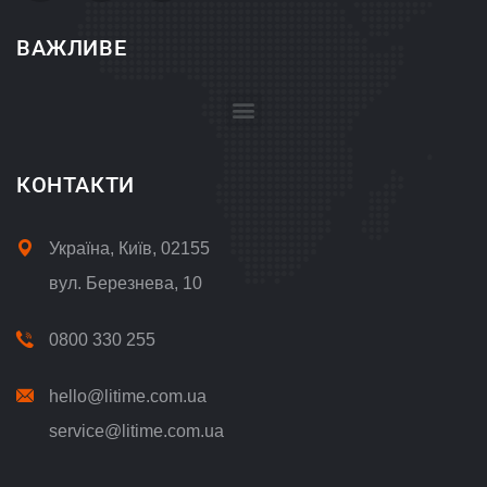
ВАЖЛИВЕ
Положення про обробку і захист персональних даних
КОНТАКТИ
Україна, Київ, 02155
вул. Березнева, 10
0800 330 255
hello@litime.com.ua
service@litime.com.ua