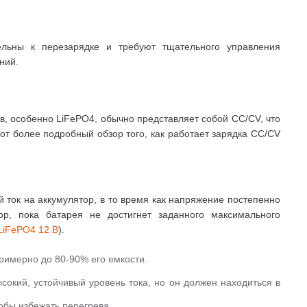
тельны к перезарядке и требуют тщательного управления
ний.
в, особенно LiFePO4, обычно представляет собой CC/CV, что
от более подробный обзор того, как работает зарядка CC/CV
 ток на аккумулятор, в то время как напряжение постепенно
р, пока батарея не достигнет заданного максимального
LiFePO4 12 В
).
римерно до 80-90% его емкости.
сокий, устойчивый уровень тока, но он должен находиться в
обы избежать перегрева.