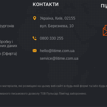
КОНТАКТИ
П
Україна, Київ, 02155
фургонів
вул. Березнева, 10
0800 330 255
робку і
них даних
hello@litime.com.ua
р (Оферта)
service@litime.com.ua
іх матеріалів, які розміщені на цьому веб-сайті в будь-якій формі та/або буд
иманого письмового дозволу ТОВ Пульсар Лімітед заборонено.