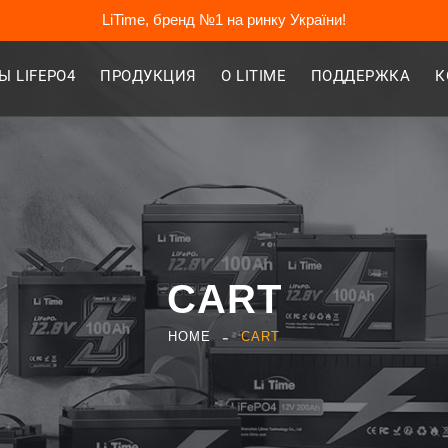
LiTime, бренд №1 на ринку України!
 LIFEPO4
ПРОДУКЦИЯ
О LITIME
ПОДДЕРЖКА
К
CART
HOME
CART